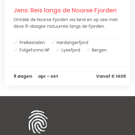
Jens: Reis langs de Noorse Fjorden
Ontdek de Noorse Fjorden via land en op zee met
deze 9-daagse natuurreis langs de Fjorden.
Preikestølen
Hardangerfjord
Folgefonna NP
Lysefjord
Bergen
9 dagen
apr - okt
Vanaf € 1405