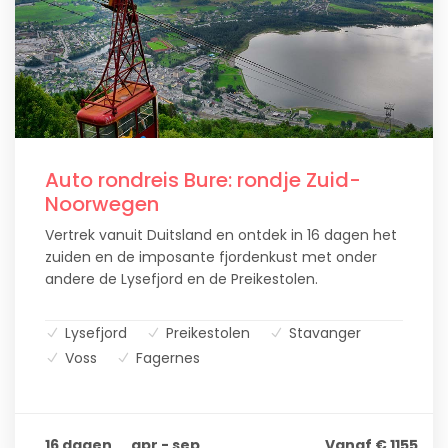
Auto rondreis Bure: rondje Zuid-
Noorwegen
Vertrek vanuit Duitsland en ontdek in 16 dagen het
zuiden en de imposante fjordenkust met onder
andere de Lysefjord en de Preikestolen.
Lysefjord
Preikestolen
Stavanger
Voss
Fagernes
16 dagen
apr - sep
Vanaf € 1155