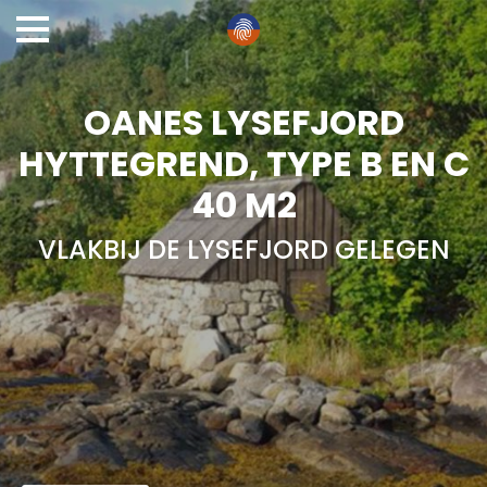
OANES LYSEFJORD
HYTTEGREND, TYPE B EN C
40 M2
VLAKBIJ DE LYSEFJORD GELEGEN