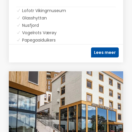
Lofotr Vikingmuseum
Glasshyttan
Nusfjord
Vogelrots Værøy
Papegaaiduikers
Lees meer