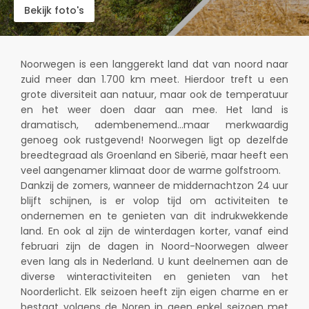
Bekijk foto's
Noorwegen is een langgerekt land dat van noord naar
zuid meer dan 1.700 km meet. Hierdoor treft u een
grote diversiteit aan natuur, maar ook de temperatuur
en het weer doen daar aan mee. Het land is
dramatisch, adembenemend…maar merkwaardig
genoeg ook rustgevend! Noorwegen ligt op dezelfde
breedtegraad als Groenland en Siberië, maar heeft een
veel aangenamer klimaat door de warme golfstroom.
Dankzij de zomers, wanneer de middernachtzon 24 uur
blijft schijnen, is er volop tijd om activiteiten te
ondernemen en te genieten van dit indrukwekkende
land. En ook al zijn de winterdagen korter, vanaf eind
februari zijn de dagen in Noord-Noorwegen alweer
even lang als in Nederland. U kunt deelnemen aan de
diverse winteractiviteiten en genieten van het
Noorderlicht. Elk seizoen heeft zijn eigen charme en er
bestaat volgens de Noren in geen enkel seizoen met