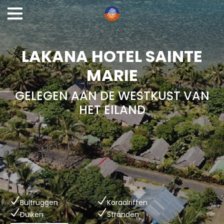
LAKANA HOTEL SAINTE
MARIE
GELEGEN AAN DE WESTKUST VAN
HET EILAND
Bultruggen
Koraalriffen
Duiken
Stranden