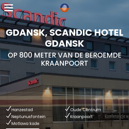
GDANSK, SCANDIC HOTEL
GDANSK
OP 800 METER VAN DE BEROEMDE
KRAANPOORT
Hanzestad
Oude Centrum
Neptunusfontein
Kraanpoort
Motlawa kade