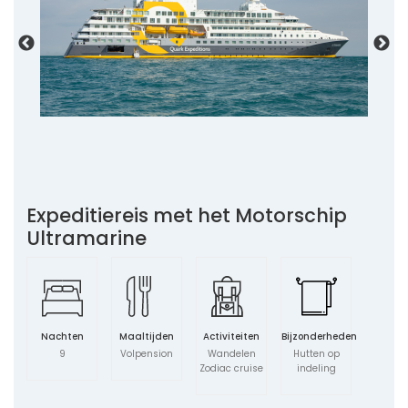
Expeditiereis met het Motorschip
Ultramarine
Nachten
Maaltijden
Activiteiten
Bijzonderheden
9
Volpension
Wandelen
Hutten op
Zodiac cruise
indeling