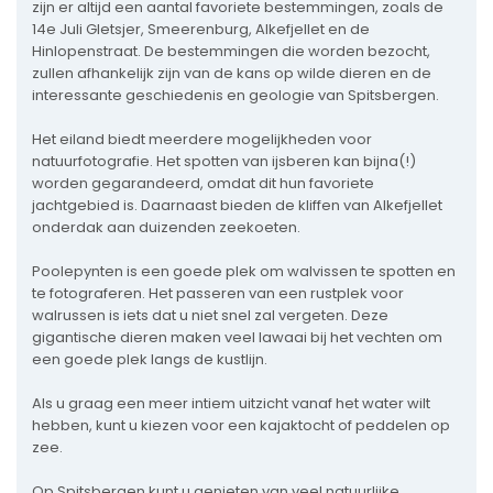
zijn er altijd een aantal favoriete bestemmingen, zoals de
14e Juli Gletsjer, Smeerenburg, Alkefjellet en de
Hinlopenstraat. De bestemmingen die worden bezocht,
zullen afhankelijk zijn van de kans op wilde dieren en de
interessante geschiedenis en geologie van Spitsbergen.
Het eiland biedt meerdere mogelijkheden voor
natuurfotografie. Het spotten van ijsberen kan bijna(!)
worden gegarandeerd, omdat dit hun favoriete
jachtgebied is. Daarnaast bieden de kliffen van Alkefjellet
onderdak aan duizenden zeekoeten.
Poolepynten is een goede plek om walvissen te spotten en
te fotograferen. Het passeren van een rustplek voor
walrussen is iets dat u niet snel zal vergeten. Deze
gigantische dieren maken veel lawaai bij het vechten om
een goede plek langs de kustlijn.
Als u graag een meer intiem uitzicht vanaf het water wilt
hebben, kunt u kiezen voor een kajaktocht of peddelen op
zee.
Op Spitsbergen kunt u genieten van veel natuurlijke