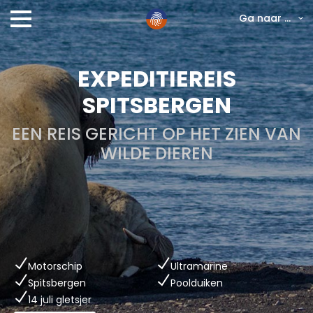
Ga naar ...
EXPEDITIEREIS
SPITSBERGEN
EEN REIS GERICHT OP HET ZIEN VAN
WILDE DIEREN
Motorschip
Ultramarine
Spitsbergen
Poolduiken
14 juli gletsjer