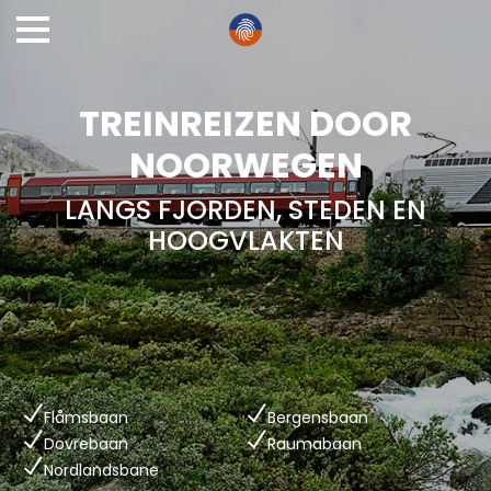
TREINREIZEN DOOR
NOORWEGEN
LANGS FJORDEN, STEDEN EN
HOOGVLAKTEN
Flåmsbaan
Bergensbaan
Dovrebaan
Raumabaan
Nordlandsbane