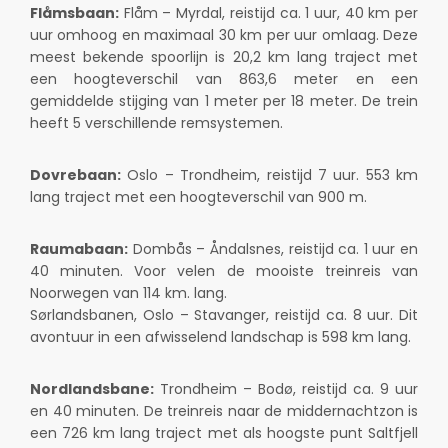
Flåmsbaan:
Flåm – Myrdal, reistijd ca. 1 uur, 40 km per
uur omhoog en maximaal 30 km per uur omlaag. Deze
meest bekende spoorlijn is 20,2 km lang traject met
een hoogteverschil van 863,6 meter en een
gemiddelde stijging van 1 meter per 18 meter. De trein
heeft 5 verschillende remsystemen.
Dovrebaan:
Oslo – Trondheim, reistijd 7 uur. 553 km
lang traject met een hoogteverschil van 900 m.
Raumabaan:
Dombås – Åndalsnes, reistijd ca. 1 uur en
40 minuten. Voor velen de mooiste treinreis van
Noorwegen van 114 km. lang.
Sørlandsbanen, Oslo – Stavanger, reistijd ca. 8 uur. Dit
avontuur in een afwisselend landschap is 598 km lang.
Nordlandsbane:
Trondheim – Bodø, reistijd ca. 9 uur
en 40 minuten. De treinreis naar de middernachtzon is
een 726 km lang traject met als hoogste punt Saltfjell