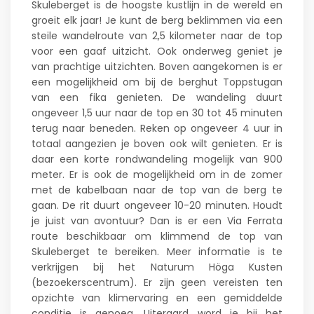
Skuleberget is de hoogste kustlijn in de wereld en
groeit elk jaar! Je kunt de berg beklimmen via een
steile wandelroute van 2,5 kilometer naar de top
voor een gaaf uitzicht. Ook onderweg geniet je
van prachtige uitzichten. Boven aangekomen is er
een mogelijkheid om bij de berghut Toppstugan
van een fika genieten. De wandeling duurt
ongeveer 1,5 uur naar de top en 30 tot 45 minuten
terug naar beneden. Reken op ongeveer 4 uur in
totaal aangezien je boven ook wilt genieten. Er is
daar een korte rondwandeling mogelijk van 900
meter. Er is ook de mogelijkheid om in de zomer
met de kabelbaan naar de top van de berg te
gaan. De rit duurt ongeveer 10-20 minuten. Houdt
je juist van avontuur? Dan is er een Via Ferrata
route beschikbaar om klimmend de top van
Skuleberget te bereiken. Meer informatie is te
verkrijgen bij het Naturum Höga Kusten
(bezoekerscentrum). Er zijn geen vereisten ten
opzichte van klimervaring en een gemiddelde
conditie is genoeg. Uiteraard word je bij het