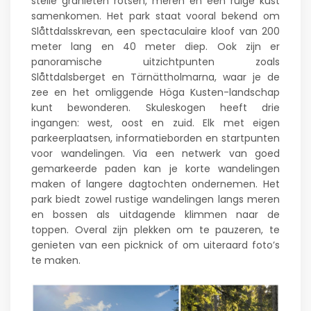
steile granieten rotsen, meren en een ruige kust
samenkomen. Het park staat vooral bekend om
Slåttdalsskrevan, een spectaculaire kloof van 200
meter lang en 40 meter diep. Ook zijn er
panoramische uitzichtpunten zoals
Slåttdalsberget en Tärnättholmarna, waar je de
zee en het omliggende Höga Kusten-landschap
kunt bewonderen. Skuleskogen heeft drie
ingangen: west, oost en zuid. Elk met eigen
parkeerplaatsen, informatieborden en startpunten
voor wandelingen. Via een netwerk van goed
gemarkeerde paden kan je korte wandelingen
maken of langere dagtochten ondernemen. Het
park biedt zowel rustige wandelingen langs meren
en bossen als uitdagende klimmen naar de
toppen. Overal zijn plekken om te pauzeren, te
genieten van een picknick of om uiteraard foto’s
te maken.