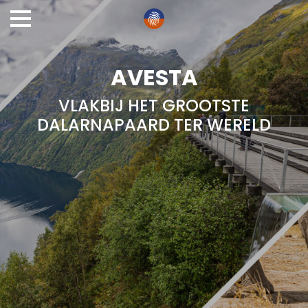
AVESTA
VLAKBIJ HET GROOTSTE
DALARNAPAARD TER WERELD